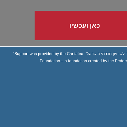
כאן ועכשיו
לשיוויון חברתי בישראל”.
“Support was provided by the Caritatea
Foundation – a foundation created by the Federa