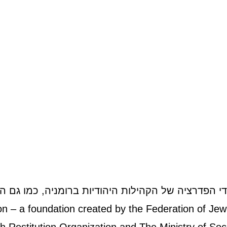
ניה
מרמורש
קרישנה
Crișana
Maramureș
Tran
לחץ כאן
לחץ כאן
די הפדרציה של הקהילות היהודיות ברומניה, כמו גם הא
on – a foundation created by the Federation of Je