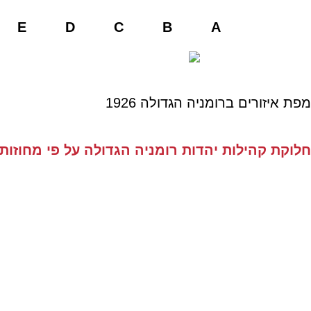
E
D
C
B
A
מפת איזורים ברומניה הגדולה 1926
חלוקת קהילות יהדות רומניה הגדולה על פי מחוזות
אולטניה
מונטניה
untenia
Oltenia
לחץ כאן
לחץ כאן