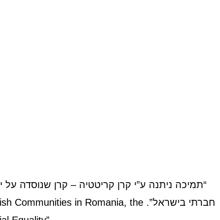
בוקובינה
טרנסילב
silvania
Bucovina
לחץ כאן
לחץ כאן
“תמיכה ניתנה ע”י קרן קריטטיה – קרן שנוסדה על י
חברתי בישראל”.
wish Communities in Romania, the