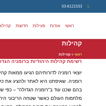
.
03-6121533
ראשי
אודות
פעילות
חדשות
קהילות
קהילות
ראשי
»
קהילות
רשימת קהילות היהודיות ברומניה הגדו
יוצאי רומניה לדורותיהם הגיעו ממאות קהי
רומניה. שאיפתנו היא לאתר ולהציג את כל
בהם שכנו עוד ב”רומניה הגדולה” – כפי ש
מלחמות העולם כאשר שטחה הריבוני היה הג