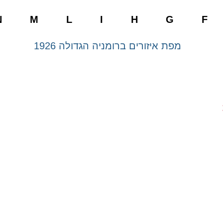
N
M
L
I
H
G
F
דוברוג’ה
מולדוב
oldova
Dobrogea
M
לחץ כאן
לחץ כאן