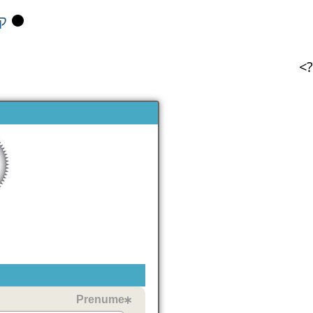
⚫
קי
?>