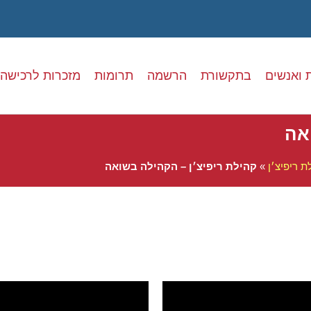
 ואנשים
בתקשורת
הרשמה
תרומות
מזכרות לרכישה
אה
ת ריפיצ׳ן
»
קהילת ריפיצ׳ן – הקהילה בשואה