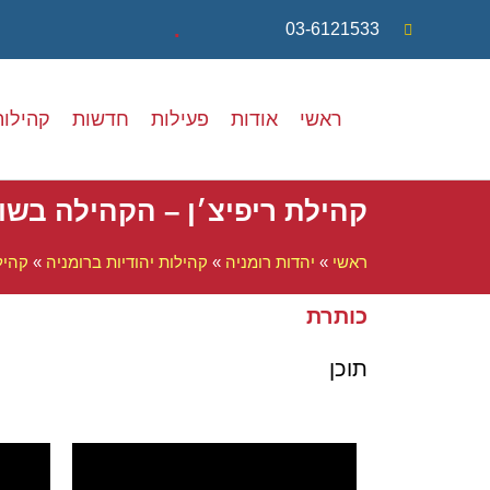
.
03-6121533
ראשי
אודות
פעילות
חדשות
קהילות
קהילת ריפיצ׳ן – הקהילה בשו
ראשי
»
יהדות רומניה
»
קהילות יהודיות ברומניה
»
קהיל
כותרת
תוכן