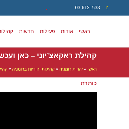
.
03-6121533
ראשי
אודות
פעילות
חדשות
קהילות
קהילת ראקאצ’יוני – כאן ועכשי
ראשי
»
יהדות רומניה
»
קהילות יהודיות ברומניה
»
קהיל
כותרת