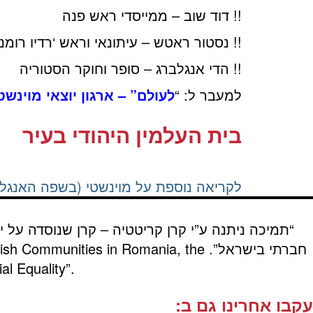
!! דוד שוב – ממייסדי ראש פנה
!! נסטור ראטש – עיתונאי וראש ‘רדיו רומנ
!! הדי אנגלברג – סופר וחוקר הסטוריה
למעבר ל: “
לעולם” – ארגון יוצאי מוינשט
בית העלמין היהודי בעיר
לקריאה נוספת על מוינשטי (בשפה האנגלית
“תמיכה ניתנה ע”י קרן קריטטיה – קרן שנוסדה על י
חברתי בישראל”.
wish Communities in Romania, the
al Equality”.
עקבו אחרינו גם ב: