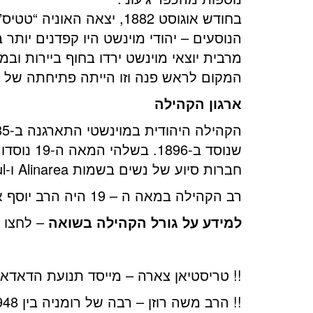
בחודש אוגוסט 1882, יצא
הנוסעים – יהודי מוינשט היו קפדנים יותר 
מרבית יוצאי מוינשט ירדו בחוף ביירות וב
המקום לראש פנה וזו הייתה פתיחתה של ה
ארגון הקהילה
שנוסד ב-
חברות סיוע של נשים בשמות Alinarea ו-Sprijinul, שניסו לעזור ליולדות ולכלות עניות
רב הקהילה במאה ה – 19 היה הרב יוסף אריה זילברמן. לאחר שבני מוינשט ייסדו את ראש פינה, הם מינו את הרב זילברמן לרבה הראשון.
למידע על גורל הקהילה בשואה
– לחצו
!! טריסטיאן צארה – מייסד תנועת הדאדאי
!! הרב משה רוזן – רבה של רומניה בין 1948 ל – 1994