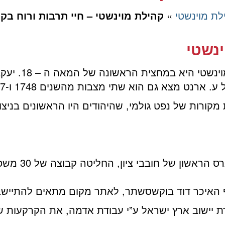
לת מוינשטי
»
קהילת מוינשטי – חיי תרבות ורוח בק
ינשטי
קיימות עדויות 
קורות של נפט גולמי, שהיהודים היו הראשונים בניצו
בשנת 1882, לאח
ף האיכר דוד בוקשסשתר, לאתר מקום מתאים להתיישב
ב, כנציג חבורת יישוב ארץ ישראל ע”י עבודת אדמה, את הקרקע