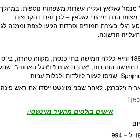
ה האוניה “טטיס” מנמל גאלאץ ועליה עשרות משפחות נוספות. 
במצוות הדת מיהודי גאלאץ – לכן נפרדו הקבוצות.
מסע רגלי בעזרת חמורים ופרדות הגיעו לצפת וממנה לג
עלייה הרשונה.
1896. בשלהי המאה ה-19 נוסדו במוינשט החברות, “אהבת אחים” ו”דגל האח
כאן
!
אישים בולטים מהעיר מוינשטי:
זם