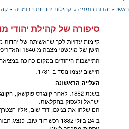
ראשי
»
יהדות רומניה
»
קהילות יהודיות ברומניה
»
קהי
סיפורה של קהילת יהודי מו
הישן של מוינשטי מצבה מ-1840 והאדריכל ע. ארנט מצא גם הוא שתי מצבות מהשנים 1748 ו-1787.
התיישבות היהודים במקום כרוכה במציאת מ
היישוב עצמו נוסד ב-1781.
העלייה הראשונה
ישראל ולעסוק בחקלאות.
הם שלחו את נציגם, דוד שוב, אליו הצטר
ב-24 ביולי 1882 רכש דוד שו
נוספות מהכפר ג’עוני.