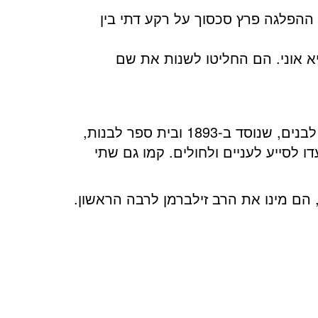
במהלך ההפלגה פרץ סכסוך על רקע דתי בין
יא אוני. הם החליטו לשנות את שם
הקהילה היהודית במוינשטי התארגנה ב-1885 והיא כללה חמישה בתי כנסת, מקווה טהרה, בי”ס לבנים, שנוסד ב-1893 ובית ספר לבנות,
ווה”, שנועדו לסייע לעניים ולחולים. קמו גם שתי