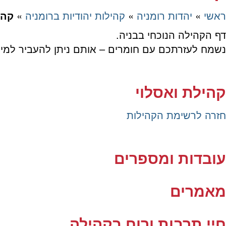
ראשי
»
יהדות רומניה
»
קהילות יהודיות ברומניה
»
קהי
דף הקהילה הנוכחי בבניה.
נשמח לעזרתכם עם חומרים – אותם ניתן להעביר למיי
Rom.communities.pages@amirorg.co.il
קהילת ואסלוי
חזרה לרשימת הקהילות
עובדות ומספרים
מאמרים
חיי תרבות ורוח בקהילה