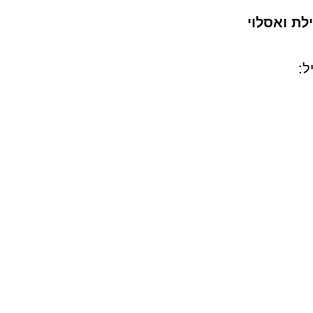
לת ואסלוי
ל: