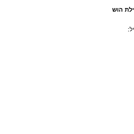
לת הוש
ל: