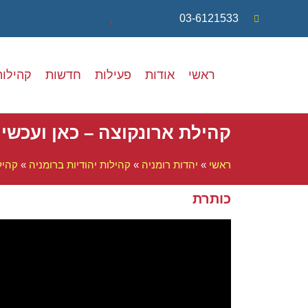
.
03-6121533
ראשי
אודות
פעילות
חדשות
קהילות
קהילת ארונקוצה – כאן ועכשיו
ראשי
»
יהדות רומניה
»
קהילות יהודיות ברומניה
»
קהיל
כותרת