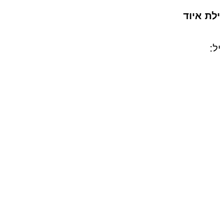
לת איוד
ל: