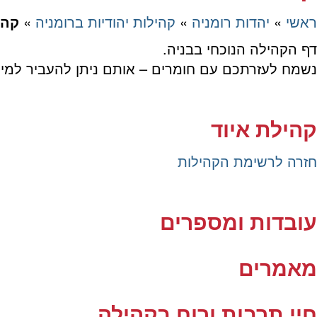
ראשי
»
יהדות רומניה
»
קהילות יהודיות ברומניה
»
קהי
דף הקהילה הנוכחי בבניה.
נשמח לעזרתכם עם חומרים – אותם ניתן להעביר למיי
Rom.communities.pages@amirorg.co.il
קהילת איוד
חזרה לרשימת הקהילות
עובדות ומספרים
מאמרים
חיי תרבות ורוח בקהילה