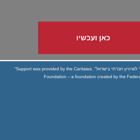
כאן ועכשיו
לשיוויון חברתי בישראל”.
“Support was provided by the Caritatea
Foundation – a foundation created by the Federa