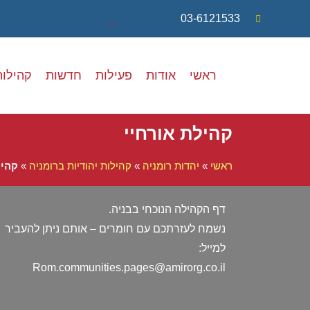
.
03-6121533
ראשי
אודות
פעילות
חדשות
קהילות
קהילת אורחיי
ראשי
»
יהדות רומניה
»
קהילות יהודיות ברומניה
»
קהיל
דף הקהילה הנוכחי בבניה.
נשמח לעזרתכם עם חומרים – אותם ניתן להעביר
למייל:
Rom.communities.pages@amirorg.co.il