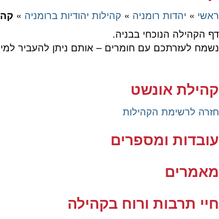
ראשי
»
יהדות רומניה
»
קהילות יהודיות ברומניה
»
קהי
דף הקהילה הנוכחי בבניה.
נשמח לעזרתכם עם חומרים – אותם ניתן להעביר למיי
Rom.communities.pages@amirorg.co.il
קהילת אונשט
חזרה לרשימת הקהילות
עובדות ומספרים
מאמרים
חיי תרבות ורוח בקהילה