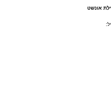
לת אונשט
ל: