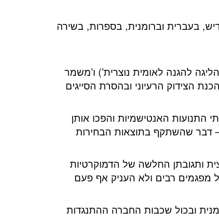
דיש, בעברית וברומנית, בספרות, בשירה
30 פעלו ברומניה שני ארגונים אנטישמיים עיקריים: Liga Apararii National Crestine (הליגה להגנה לאומית נוצרית’) ו’משמר
הכנת הצידוק הרעיוני ובהסרת הסייגים
י התנועות האנטישמיות והפכו אותן
 – דבר שהשתקף בתוצאות הבחירות
צית ותגובתן החלשה של הדמוקרטיות
 מפגמים רבים ולא העניק אף פעם
הקהל הרומנית ובכול שכבות החברה ההתנגדות