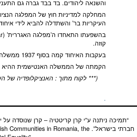
והשנאה ליהודים. בד בבד גברה גם התעניי
המחלקה למדיניות חוץ של המפלגה הנציו
העיקריות בר’ והשתדלה להביא לידי איחודן
קוזה.
בעקבות האיחוד קמה בסוף 1937 ממשלה אנטישמית, השנייה באירופה אחרי גרמניה, ממשלת גוגה-קוזה.
הקמתה של הממשלה האנטישמית ההיא היית
(*** לקוח מתוך : האנציקלופדיה של ה
.
“תמיכה ניתנה ע”י קרן קריטטיה – קרן שנוסדה על י
חברתי בישראל”.
wish Communities in Romania, the
al Equality”.