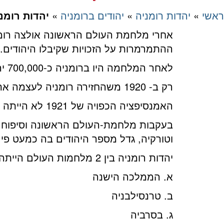
ראשי
»
יהדות רומניה
»
יהודים ברומניה
»
יהדות רומנ
אחרי מלחמת העולם הראשונה אולצה רומניה
ההתמרמרות על הזכויות שקיבלו היהודים.
לאחר המלחמה היו ברומניה כ-700,000 יהודים בשטחי רומניה המורחבת.
רק ב- ‎1920 משהחזירה רומניה לעצמה את שטחיה, היו היהודים זכאים סוף סוף לראות עצמם כ”רומנים”.
האמנסיפציה הכפויה של ‎1921 לא הייתה ליהודי רומניה אלא הפוגה קצרה בשנאה שהפגינו כלפיהם בני העם הרומני.
בעקבות מלחמת-העולם הראשונה וסיפוח שט
וטורקיה, גדל מספר היהודים בה כמעט פי שלושה, ובמפקד ב-1930 נמנו ברומניה כ-
יהדות רומניה בין 2 מלחמות העולם הייתה מורכבת מארבע יחידות נפרדות:
א. הממלכה הישנה
ב. טרנסילבניה
ג. בסרביה