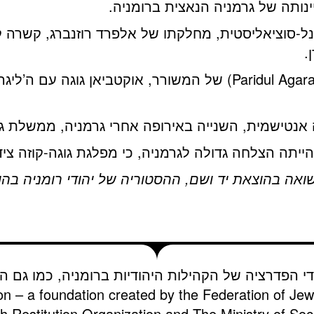
נותה של גרמניה הנאצית ברומניה.
נל-סוציאליסטית, מחלקתו של אלפרד רוזנברג, קשרה
.
בהשפעתו התאחדו ה’מפלגה האגררית’ (Paridul Agarar) של המשורר, 
ה הצלחה גדולה לגרמניה, כי מפלגת גוגה-קוזה ציד
שואה בהוצאת יד ושם, ההסטוריה של יהודי רומניה בהו
די הפדרציה של הקהילות היהודיות ברומניה, כמו גם הא
on – a foundation created by the Federation of Je
 Restitution Organization and The Ministry of Soci