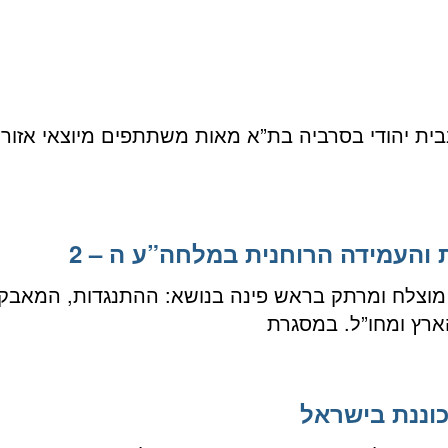
י, ה – 17.05.13, התכנסו בבית יהודי בסרביה בת”א מאות משתתפים מי
 והעמידה הרוחנית במלחה”ע ה – 2
ולחן עגול’ מוצלח ומרתק בראש פינה בנושא: ההתנגדות, ה
ארץ ומחו”ל. במסגרת
וננת בישראל