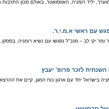
נחשב והמוערך, יליד רומניה, האווסואטר, באולם מכון הת
גש עם ראשי א.מ.י.ר.
ו”ר ומר יקי לב – מנכ”ל נפגשו עם נשיא רומניה, בססק
 השנתית לזכר פרופ’ יעבץ
רומניה בישראל יחד עם ארגון כוח המגן, קיים את ההרצ
 של סבסטיאן