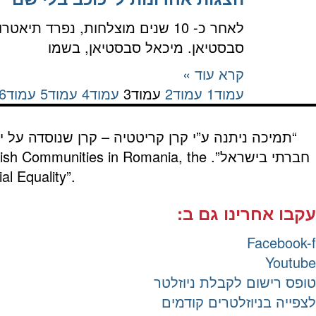
לאחר כ- 10 שנים מוצלחות, נפרד 
סבסטיאן. מיכאל סבסטיאן, בשמו
קרא עוד »
עמוד
1
עמוד
2
עמוד
3
עמוד
4
עמוד
5
עמוד
6
“תמיכה ניתנה ע”י קרן קריטטיה – קרן שנוסדה על י
חברתי בישראל”.
wish Communities in Romania, the
al Equality”.
עקבו אחרינו גם ב:
Facebook-f
Youtube
טופס רישום לקבלת ניוזלטר
לצפייה בניוזלטרים קודמים