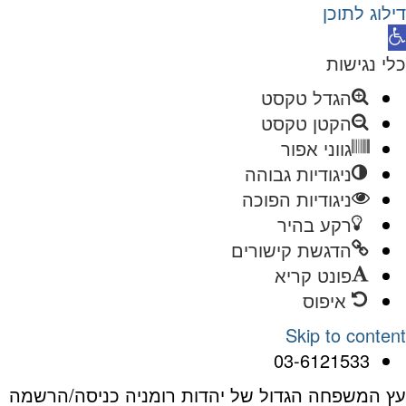
דילוג לתוכן
תח
רגל
כלי נגישות
גישות
הגדל טקסט
הקטן טקסט
גווני אפור
ניגודיות גבוהה
ניגודיות הפוכה
רקע בהיר
הדגשת קישורים
פונט קריא
איפוס
Skip to content
03-6121533
עץ המשפחה הגדול של יהדות רומניה כניסה/הרשמה