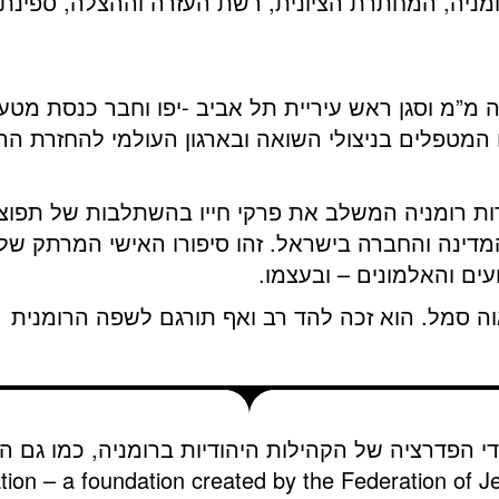
מניה, המחתרת הציונית, רשת העזרה וההצלה, ספינת 
יה מ”מ וסגן ראש עיריית תל אביב -יפו וחבר כנסת מ
 המטפלים בניצולי השואה ובארגון העולמי להחזרת הרכ
הדות רומניה המשלב את פרקי חייו בהשתלבות של תפוצ
מדינה והחברה בישראל. זהו סיפורו האישי המרתק של
עים והאלמונים – ובעצמו.
ה סמל. הוא זכה להד רב ואף תורגם לשפה הרומנית
די הפדרציה של הקהילות היהודיות ברומניה, כמו גם הא
tion – a foundation created by the Federation of 