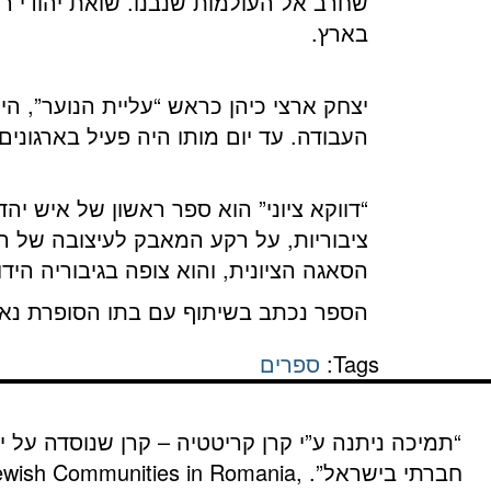
שחרב אל העולמות שנבנו. שואת יהודי רו
בארץ.
יצחק ארצי כיהן כראש “עליית הנוער”, ה
העבודה. עד יום מותו היה פעיל בארגונים
“דווקא ציוני” הוא ספר ראשון של איש י
ציבוריות, על רקע המאבק לעיצובה של ה
הסאגה הציונית, והוא צופה בגיבוריה הידו
הספר נכתב בשיתוף עם בתו הסופרת נאו
Tags:
ספרים
“תמיכה ניתנה ע”י קרן קריטטיה – קרן שנוסדה על י
חברתי בישראל”.
Jewish Communities in Romania,